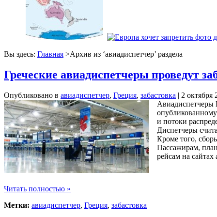
Вы здесь:
Главная
>Архив из ‘
авиадиспетчер
’ раздела
Греческие авиадиспетчеры проведут з
Опубликовано в
авиадиспетчер
,
Греция
,
забастовка
| 2 октября 
Авиадиспетчеры Г
опубликованному 
и потоки распред
Диспетчеры счита
Кроме того, сбор
Пассажирам, план
рейсам на сайтах
Читать полностью »
Метки:
авиадиспетчер
,
Греция
,
забастовка