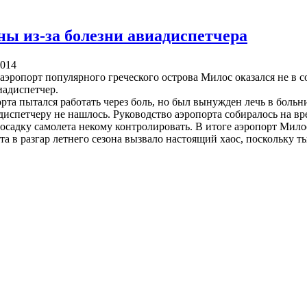
ны из-за болезни авиадиспетчера
2014
г. аэропорт популярного греческого острова Милос оказался не в
адиспетчер.
рта пытался работать через боль, но был вынужден лечь в больн
диспетчеру не нашлось. Руководство аэропорта собиралось на вре
посадку самолета некому контролировать. В итоге аэропорт Мил
та в разгар летнего сезона вызвало настоящий хаос, поскольку 