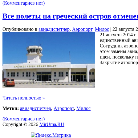
(Комментариев нет)
Все полеты на греческий остров отмене
Опубликовано в
авиадиспетчер
,
Аэропорт
,
Милос
| 22 августа 
21 августа 2014 
единственный ави
Сотрудник аэропо
этом замены авиа
идеи, поскольку 
Закрытие аэропор
Читать полностью »
Метки:
авиадиспетчер
,
Аэропорт
,
Милос
(Комментариев нет)
Copyright © 2026
MirUma.RU
.