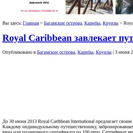
Вы здесь:
Главная
>
Багамские острова
,
Карибы
,
Круизы
> Roya
Royal Caribbean завлекает п
Опубликовано в
Багамские острова
,
Карибы
,
Круизы
| 3 июня 
До 30 июня 2013 Royal Caribbean International предлагает св
Каждому индивидуальному путешественнику, забронировавшему
вина или подарочного сертификата на 100 евро. Сертификат мо