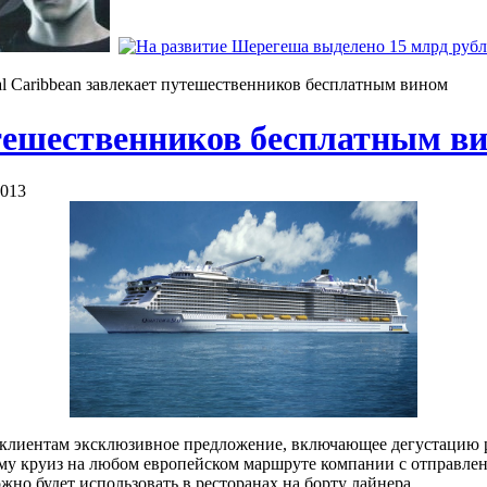
l Caribbean завлекает путешественников бесплатным вином
утешественников бесплатным в
2013
оим клиентам эксклюзивное предложение, включающее дегустацию 
 круиз на любом европейском маршруте компании с отправлением
жно будет использовать в ресторанах на борту лайнера.