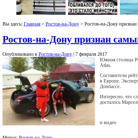
Вы здесь:
Главная
>
Ростов-на-Дону
> Ростов-на-Дону призна
Ростов-на-Дону признан сам
Опубликовано в
Ростов-на-Дону
| 7 февраля 2017
Южная столица Р
Atlas.
Составители рейт
в Европе. Экспер
Донбассе.
Интересно, что с
досталось Марсел
и видео
Метки:
Ростов-на-Дону