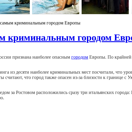
н самым криминальным городом Европы
ым криминальным городом Ев
оссии признана наиболее опасным
городом
Европы. По крайней 
инга из десяти наиболее криминальных мест посчитали, что ур
ты считают, что город также опасен из-за близости к границе 
ледом за Ростовом расположились сразу три итальянских города: 
ю.