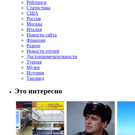
Рейтинги
Статистика
США
Россия
Москва
Италия
Новости сайта
Франция
Разное
Новости отелей
Достопримечательности
Турция
Музеи
История
Таиланд
Это интересно