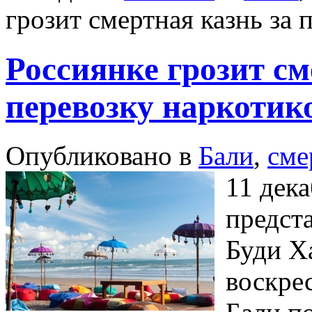
грозит смертная казнь за 
Россиянке грозит см
перевозку наркотик
Опубликовано в
Бали
,
сме
11 дек
предст
Буди Х
воскрес