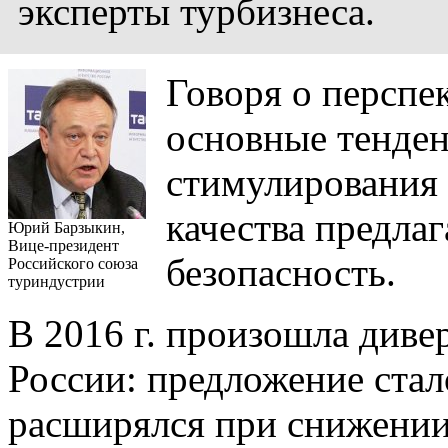
эксперты турбизнеса.
Говоря о перспек
основные тенде
стимулирования 
качества предла
Юрий Барзыкин,
Вице-президент
безопасность.
Российского союза
туриндустрии
В 2016 г. произошла диве
России: предложение стал
расширялся при снижении