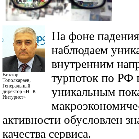
На фоне падения
наблюдаем уника
внутренним напр
турпоток по РФ 
Виктор
Тополкараев,
Генеральный
уникальным пок
директор «НТК
Интурист»
макроэкономичес
активности обусловлен з
качества сервиса.