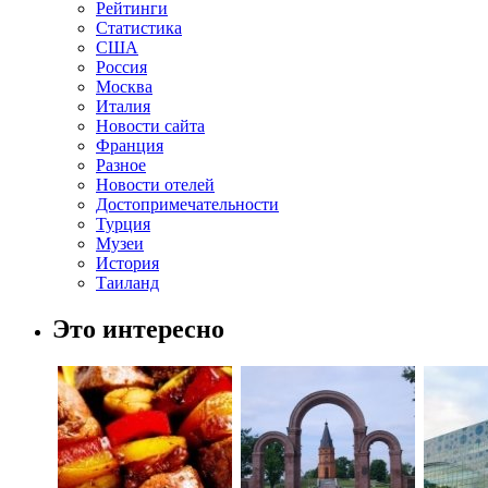
Рейтинги
Статистика
США
Россия
Москва
Италия
Новости сайта
Франция
Разное
Новости отелей
Достопримечательности
Турция
Музеи
История
Таиланд
Это интересно