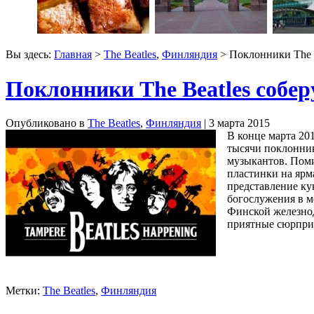
Вы здесь:
Главная
>
The Beatles
,
Финляндия
> Поклонники The B
Поклонники The Beatles собе
Опубликовано в
The Beatles
,
Финляндия
| 3 марта 2015
В конце марта 20
тысячи поклонник
музыкантов. Поми
пластинки на ярм
представление ку
богослужения в м
Финской железнод
приятные сюрприз
Метки:
The Beatles
,
Финляндия