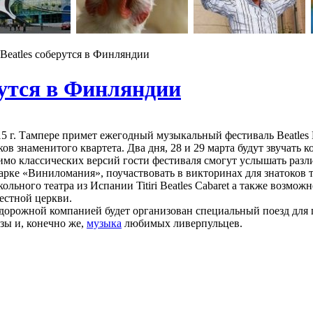
eatles соберутся в Финляндии
рутся в Финляндии
15 г. Тампере примет ежегодный музыкальный фестиваль Beatles 
ов знаменитого квартета. Два дня, 28 и 29 марта будут звучать
мо классических версий гости фестиваля смогут услышать разл
арке «Виниломания», поучаствовать в викторинах для знатоков 
кольного театра из Испании Titiri Beatles Cabaret а также возм
естной церкви.
орожной компанией будет организован специальный поезд для г
ы и, конечно же,
музыка
любимых ливерпульцев.