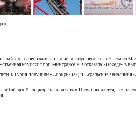
урин
тный авиаперевозчик запрашивал разрешение на полеты из Москв
ственная комиссия при Минтрансе РФ отказала «Победе» в вып
леты в Турин получили «Сибирь» (s7) и «Уральские авиалинии»,
ее «Победе» было разрешено летать в Пизу. Ожидается, что пере
й.