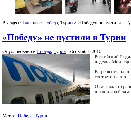
Вы здесь:
Главная
>
Победа
,
Турин
> «Победу» не пустили в Т
«Победу» не пустили в Турин
Опубликовано в
Победа
,
Турин
| 26 октября 2016
Российский бюдже
неделю. Межведом
Разрешения на по
соответственно.
Отметим, что ран
предстоящей зимо
Метки:
Победа
,
Турин