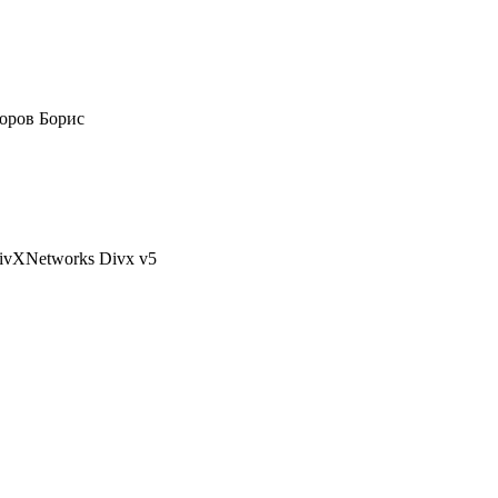
оров Борис
DivXNetworks Divx v5