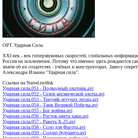
ОРТ. Ударная Сила
ХХI век - век гиперзвуковых скоростей, глобальных информац
Россия не исключение. Потому что именно здесь рождаются са
знаем об их создателях - учёных и конструкторах. Завесу се
Александра Ильина "Ударная сила".
Ссылки на Narod.ru/disk
Ударная сила.051 - Подводный охотник.avi
Ударная сила.052 - Сезон космической охоты.avi
Ударная сила.053 - Триумф летучих лесиц.avi
Ударная сила.054 - Танк Великой Победы.avi
Ударная сила.055 - Бог войны.avi
Ударная сила.056 - Росток цвета хаки.avi
Ударная сила.057 - Ракета Х-25.avi
Ударная сила.058 - Соло для Фагота.avi
Ударная сила.059 - Солдат будущего.avi