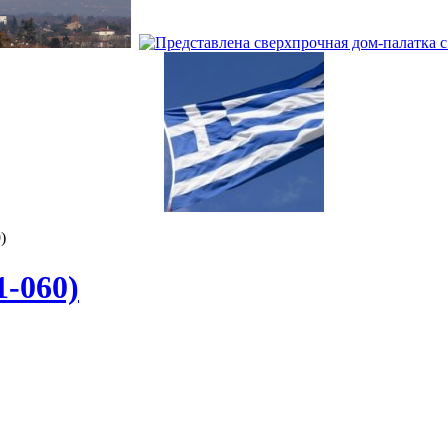
)
1-060)