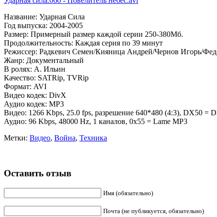
Ударная сила.060 - Повелитель небес.avi
Название: Ударная Сила
Год выпуска: 2004-2005
Размер: Примерный размер каждой серии 250-380Мб.
Продолжительность: Каждая серия по 39 минут
Режиссер: Радкевич Семен/Кияница Андрей/Чернов Игорь/Фед
Жанр: Документальный
В ролях: А. Ильин
Качество: SATRip, TVRip
Формат: AVI
Видео кодек: DivX
Аудио кодек: MP3
Видео: 1266 Kbps, 25.0 fps, разрешение 640*480 (4:3), DX50 = 
Аудио: 96 Kbps, 48000 Hz, 1 каналов, 0x55 = Lame MP3
Метки:
Видео
,
Война
,
Техника
Оставить отзыв
Имя (обязательно)
Почта (не публикуется, обязательно)