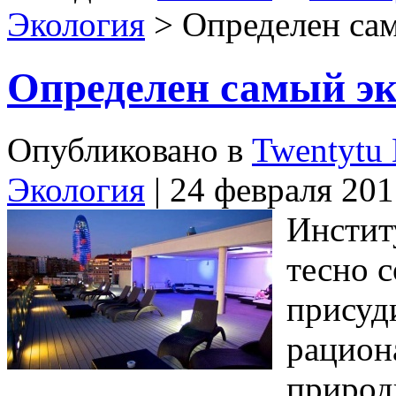
Экология
> Определен са
Определен самый эк
Опубликовано в
Twentytu 
Экология
| 24 февраля 20
Инстит
тесно 
присуд
рацион
природ