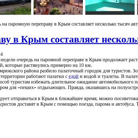
 на паромную переправу в Крым составляет несколько тысяч ав
ву в Крым составляет несколь
14
 недели очередь на паромной переправе в Крым продолжает рас
й, которые растянулись примерно на 10 км.
мрюкского района разбило палаточный городок для туристов. 
е территории работают палатки с
едой
и водой и туалеты. В пала
соб туристам избежать длительное ожидание автомобильного па
аром для «пеших» отдыхающих. Правда, оказавшись на полуостро
ирует отправиться в Крым в ближайшее время, можно посоветова
уристов доставят в Крым с помощью поезда, парома и автобуса. 