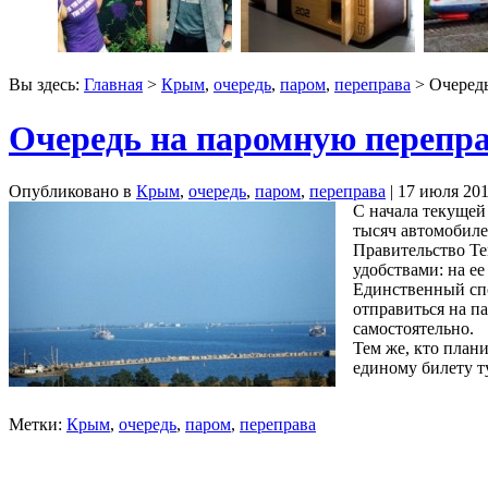
Вы здесь:
Главная
>
Крым
,
очередь
,
паром
,
переправа
> Очередь
Очередь на паромную перепра
Опубликовано в
Крым
,
очередь
,
паром
,
переправа
| 17 июля 20
С начала текущей
тысяч автомобиле
Правительство Те
удобствами: на е
Единственный спо
отправиться на п
самостоятельно.
Тем же, кто план
единому билету т
Метки:
Крым
,
очередь
,
паром
,
переправа