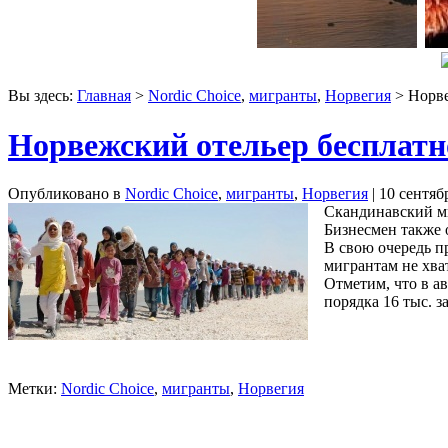
Вы здесь:
Главная
>
Nordic Choice
,
мигранты
,
Норвегия
> Норве
Норвежский отельер бесплатн
Опубликовано в
Nordic Choice
,
мигранты
,
Норвегия
| 10 сентяб
Скандинавский ми
Бизнесмен также о
В свою очередь п
мигрантам не хва
Отметим, что в ав
порядка 16 тыс. з
Метки:
Nordic Choice
,
мигранты
,
Норвегия