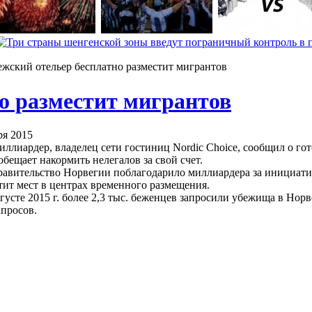
жский отельер бесплатно разместит мигрантов
о разместит мигрантов
ря 2015
ллиардер, владелец сети гостиниц Nordic Choice, сообщил о го
бещает накормить нелегалов за свой счет.
равительство Норвегии поблагодарило миллиардера за инициатив
тит мест в центрах временного размещения.
густе 2015 г. более 2,3 тыс. беженцев запросили убежища в Норв
апросов.