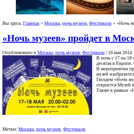
Вы здесь:
Главная
>
Москва
,
ночь музеев
,
Фестивали
> «Ночь м
«Ночь музеев» пройдет в Мос
Опубликовано в
Москва
,
ночь музеев
,
Фестивали
| 16 мая 2014
В ночь с 17 на 18
десятая в Европе
В мероприятии при
музей изобразите
Гвоздем «Ночи му
откроется Музей 
Также в рамках «Н
Метки:
Москва
,
ночь музеев
,
Фестивали