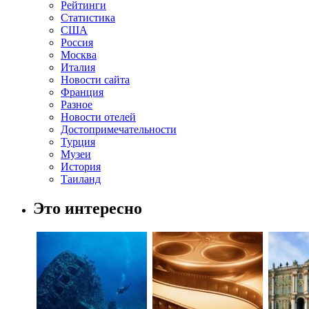
Рейтинги
Статистика
США
Россия
Москва
Италия
Новости сайта
Франция
Разное
Новости отелей
Достопримечательности
Турция
Музеи
История
Таиланд
Это интересно