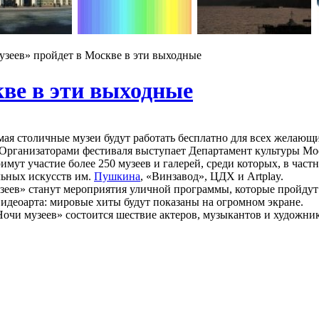
узеев» пройдет в Москве в эти выходные
кве в эти выходные
 мая столичные музеи будут работать бесплатно для всех желающ
. Организаторами фестиваля выступает Департамент культуры Мо
мут участие более 250 музеев и галерей, среди которых, в част
льных искусств им.
Пушкина
, «Винзавод», ЦДХ и Artplay.
зеев» станут мероприятия уличной программы, которые пройду
видеоарта: мировые хиты будут показаны на огромном экране.
очи музеев» состоится шествие актеров, музыкантов и художников