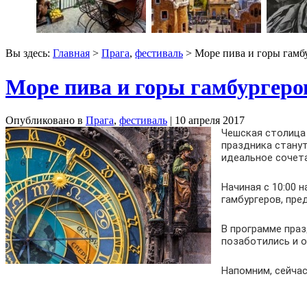
Вы здесь:
Главная
>
Прага
,
фестиваль
> Море пива и горы гамбу
Море пива и горы гамбургеро
Опубликовано в
Прага
,
фестиваль
| 10 апреля 2017
Чешская столица 
праздника станут
идеальное сочета
Начиная с 10:00 
гамбургеров, пре
В программе пра
позаботились и о
Напомним, сейчас