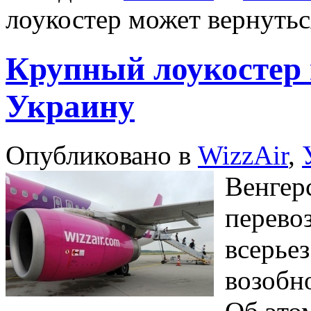
лоукостер может вернутьс
Крупный лоукостер 
Украину
Опубликовано в
WizzAir
,
Венгер
перево
всерье
возобн