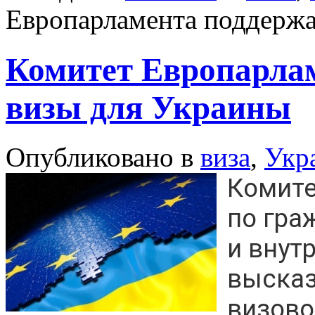
Европарламента поддержа
Комитет Европарла
визы для Украины
Опубликовано в
виза
,
Укр
Комите
по гра
и внут
высказ
визово