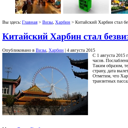
Вы здесь:
Главная
>
Визы
,
Харбин
> Китайский Харбин стал бе
Китайский Харбин стал безви
Опубликовано в
Визы
,
Харбин
| 4 августа 2015
С 1 августа 2015
часов. Послаблен
Таким образом, т
страну, дата выл
Отметим, что Хар
транзитных пасса