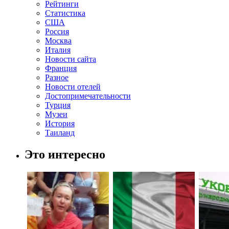
Рейтинги
Статистика
США
Россия
Москва
Италия
Новости сайта
Франция
Разное
Новости отелей
Достопримечательности
Турция
Музеи
История
Таиланд
Это интересно