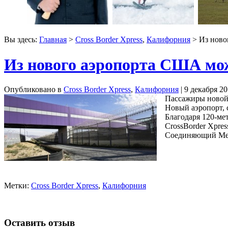
Вы здесь:
Главная
>
Cross Border Xpress
,
Калифорния
> Из ново
Из нового аэропорта США м
Опубликовано в
Cross Border Xpress
,
Калифорния
| 9 декабря 2
Пассажиры новой 
Новый аэропорт, 
Благодаря 120-ме
CrossBorder Xpre
Соединяющий Мекс
Метки:
Cross Border Xpress
,
Калифорния
Оставить отзыв