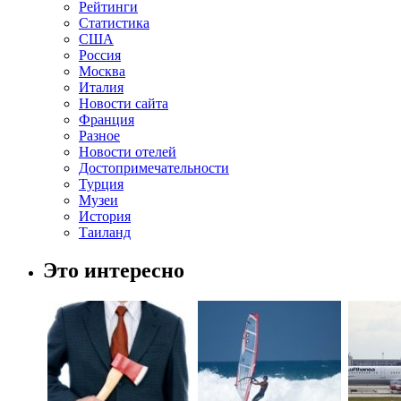
Рейтинги
Статистика
США
Россия
Москва
Италия
Новости сайта
Франция
Разное
Новости отелей
Достопримечательности
Турция
Музеи
История
Таиланд
Это интересно