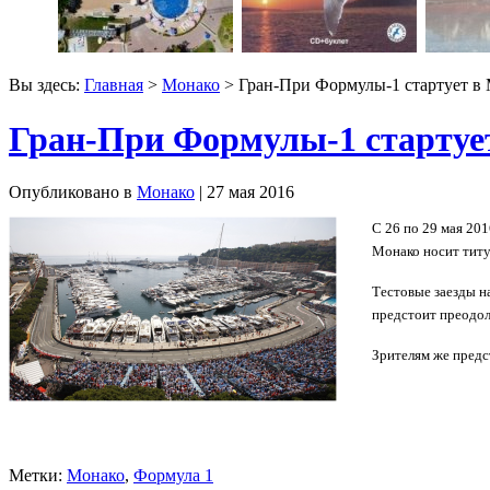
Вы здесь:
Главная
>
Монако
> Гран-При Формулы-1 стартует в
Гран-При Формулы-1 стартуе
Опубликовано в
Монако
| 27 мая 2016
С 26 по 29 мая 20
Монако носит титул
Тестовые заезды н
предстоит преодоле
Зрителям же предс
Метки:
Монако
,
Формула 1