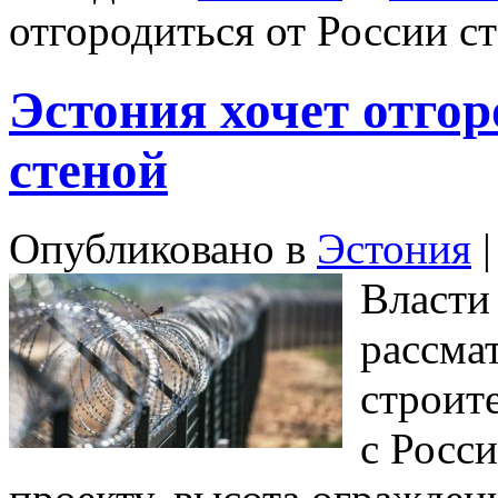
отгородиться от России с
Эстония хочет отгор
стеной
Опубликовано в
Эстония
|
Власти
рассма
строит
с Росс