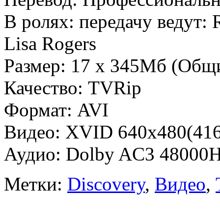
В ролях: передачу ведут: R
Lisa Rogers
Размер: 17 х 345Мб (Общи
Качество: TVRip
Формат: AVI
Видео: XVID 640x480(416
Аудио: Dolby AC3 48000
Метки:
Discovery
,
Видео
,