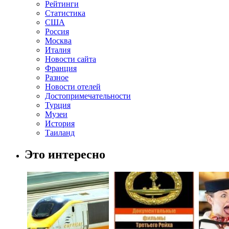
Рейтинги
Статистика
США
Россия
Москва
Италия
Новости сайта
Франция
Разное
Новости отелей
Достопримечательности
Турция
Музеи
История
Таиланд
Это интересно