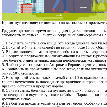
Кризис путешествиям не помеха, если вы знакомы с простыми 
Грядущее кризисное время не повод для грусти, а возможност
сэкономить на отдыхе. Лайфхаки собраны онлайн-сервисом DaT
1. Покупайте билеты в оба конца, это всегда дешевле, чем биле
2. Покупайте билеты на самолёт во вторник после 15:00. Обы
3. В целях экономии вместо пунктов обмена валюты в аэропор
4. Следите за предложениями авиакомпаний на сайтах туристич
Тем более что многие авиакомпании периодически устраивают а
5. Чтобы путешествовать по Америке и Европе, изучите рынок
6. Экономить на проживании намного легче, если вы путешеству
минус 50% стоимости.
7. Не отправляйтесь на отдых в самый сезон! Это правило каса
хочется почувствовать новогоднее праздничное настроение за 
правило, остаются в пределах нормы.
8. Одна из самых больных тем путешествующих по Европе — до
это недорогие и вкусные турецкие кебабы, в Париже — китайск
доступным ценам.
9. Не бойтесь находить жильё не в центре города, особенно в Е