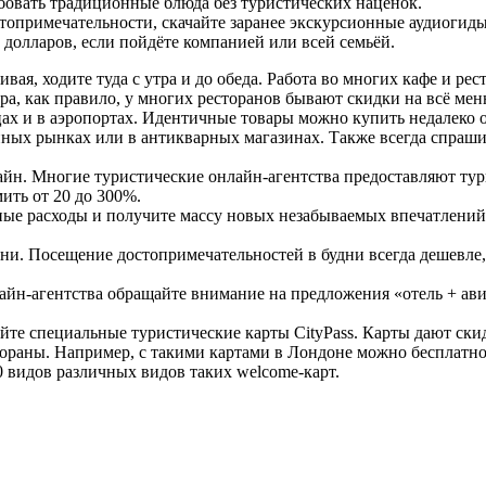
бовать традиционные блюда без туристических наценок.
топримечательности, скачайте заранее экскурсионные аудиогиды 
0 долларов, если пойдёте компанией или всей семьёй.
ивая, ходите туда с утра и до обеда. Работа во многих кафе и ре
ра, как правило, у многих ресторанов бывают скидки на всё ме
цах и в аэропортах. Идентичные товары можно купить недалеко о
ых рынках или в антикварных магазинах. Также всегда спрашива
нлайн. Многие туристические онлайн-агентства предоставляют тур
ить от 20 до 300%.
тные расходы и получите массу новых незабываемых впечатлений
дни. Посещение достопримечательностей в будни всегда дешевле
айн-агентства обращайте внимание на предложения «отель + ави
айте специальные туристические карты CityPass. Карты дают ск
тораны. Например, с такими картами в Лондоне можно бесплатно
10 видов различных видов таких welcome-карт.