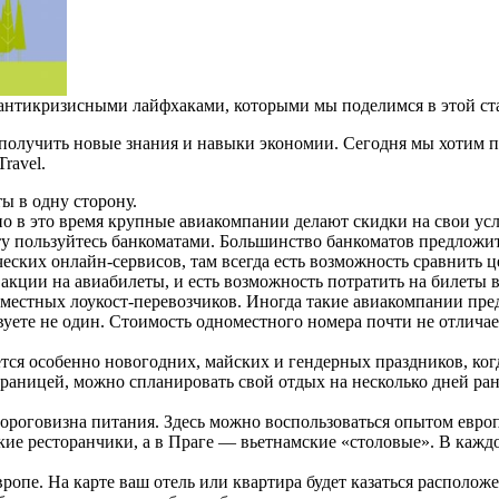
антикризисными лайфхаками, которыми мы поделимся в этой ста
ь получить новые знания и навыки экономии. Сегодня мы хотим 
ravel.
ты в одну сторону.
чно в это время крупные авиакомпании делают скидки на свои у
ту пользуйтесь банкоматами. Большинство банкоматов предложит
еских онлайн-сервисов, там всегда есть возможность сравнить 
кции на авиабилеты, и есть возможность потратить на билеты в 
 местных лоукост-перевозчиков. Иногда такие авиакомпании пред
ете не один. Стоимость одноместного номера почти не отличаетс
ется особенно новогодних, майских и гендерных праздников, когд
границей, можно спланировать свой отдых на несколько дней ран
роговизна питания. Здесь можно воспользоваться опытом европ
ие ресторанчики, а в Праге — вьетнамские «столовые». В каждом
вропе. На карте ваш отель или квартира будет казаться расположе