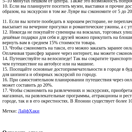
5–10 минутах пешком от центра. Также это возможность попро
10. Если вы планируете посетить музеи, выставки и прочие дос
образом, на экскурсии в том же Лувре вы сэкономите от 5 до 2
11. Если вы хотите пообедать в хорошем ресторане, не переплач
высыпает на вечерние прогулки и романтические ужины, а с ут
12. Никогда не покупайте сувениры на вокзалах, торговых ули
дешёвые подарки для себя и друзей можно прикупить на блошин
вернуть вам в среднем 15% стоимости товара.
13. Чтобы сэкономить на такси, его можно заказать заранее о
Оплачивая трансфер заранее через интернет, вы можете сэконом
14. Путешествуйте на велосипеде! Так вы сократите транспор
чем путешествие на автобусе или на машине.
15. Посещайте основные достопримечательности в городе в бу
для шопинга и обзорных экскурсий по городу.
16. При самостоятельном планировании путешествия через онл
может составить до 20%.
17. Чтобы сэкономить на развлечениях и экскурсиях, приобрет
магазинах, на развлекательные программы, аттракционы и рес
городе, так и в его окрестностях. В Японии существует более 
Метки:
ЛайфХаки