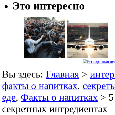
Это интересно
Вы здесь:
Главная
>
интер
факты о напитках
,
секреты
еде
,
Факты о напитках
> 5
секретных ингредиентах